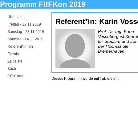
Programm FIfFKon 2019
Übersicht
Referent*in: Karin Vo
Freitag -
22.11.2019
Prof. Dr. Ing. Karin
Samstag -
23.11.2019
Vosseberg ist Konrek
Sonntag -
24.11.2019
für Studium und Leh
der Hochschule
Referent*innen
Bremerhaven.
Events
Zeitleiste
Buch
QR-Code
Dieses Programm wurde mit
frab
erstellt.